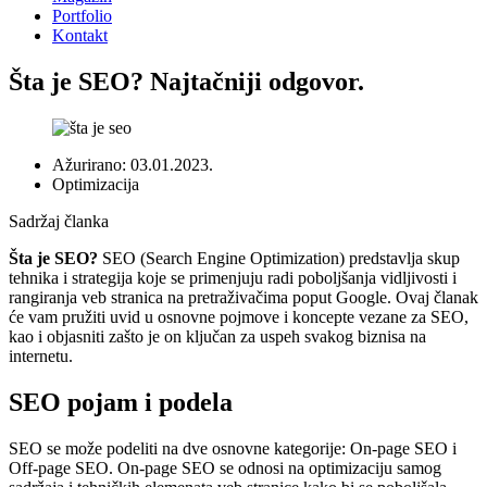
Portfolio
Kontakt
Šta je SEO? Najtačniji odgovor.
Ažurirano:
03.01.2023.
Optimizacija
Sadržaj članka
Šta je SEO?
SEO (Search Engine Optimization) predstavlja skup
tehnika i strategija koje se primenjuju radi poboljšanja vidljivosti i
rangiranja veb stranica na pretraživačima poput Google. Ovaj članak
će vam pružiti uvid u osnovne pojmove i koncepte vezane za SEO,
kao i objasniti zašto je on ključan za uspeh svakog biznisa na
internetu.
SEO pojam i podela
SEO se može podeliti na dve osnovne kategorije: On-page SEO i
Off-page SEO. On-page SEO se odnosi na optimizaciju samog