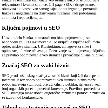
sadržaja i tehničkih elemenata veb stranice kako bi se poboljšala
relevantnost i kvalitet stranice. Off-page SEO, s druge strane,
obuhvata aktivnosti van samog sajta, poput izgradnje povratnih
linkova i angažmana na društvenim mrežama, radi poboljšanja
autoriteta i reputacije sajta.
Ključni pojmovi u SEO
U ovom delu članka, razmatraćemo bitne pojmove koji su
neophodni za SEO razumevanje. To uključuje ključne reči, meta
opise, naslove stranica, URL strukturu, alt tagove za slike i
optimizaciju brzine učitavanja. Poznavanje ovih pojmova je ključno
za pravilno optimizovanje veb stranica i privlačenje ciljane publike.
Značaj SEO za svaki biznis
SEO je od suštinskog značaja za svaki biznis koji želi da uspe na
internetu. Kroz dobro optimizovanu veb stranicu, biznis može
poboljšati svoju vidljivost, privući ciljanu publiku, generisati veći
broj organskih poseta i povećati konverzije. Pravilno sprovedena
SEO strategija može doneti dugoročne rezultate i pomoći biznisu da
se izdvoji od konkurencije.
Tehnike i strategije za uspešan SEO