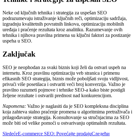
Neke od ključnih tehnika i strategija za uspešan SEO
podrazumevaju istraživanje ključnih reči, optimizaciju sadržaja,
izgradnju kvalitetnih povratnih linkova, optimizaciju mobilnih
uređaja i praćenje rezultata kroz analitiku. Razumevanje ovih
tehnika i njihova pravilna primena su ključni faktori za postizanje
uspeha u SEO.
Zaključak
SEO je neophodan za svaki biznis koji želi da ostvari uspeh na
internetu. Kroz pravilnu optimizaciju veb stranica i primenu
efikasnih SEO strategija, biznis može poboljšati svoju vidljivost,
privući više posetilaca i ostvariti veći broj konverzija. Važno je
pravilno razumeti pojmove i tehnike SEO-a kako biste postigli
željene rezultate i ostvarili prednost nad konkurencijom.
Napomena:
Važno je naglasiti da je SEO kompleksna disciplina
koja zahteva stalno praćenje promena u algoritmima pretraživača i
prilagođavanje strategija. Konsultovanje sa stručnjacima za SEO
može biti od velike pomoći u ostvarivanju optimalnih rezultata.
Sledeće
E-commerce SEO: Povećajte prodaju
Следећи