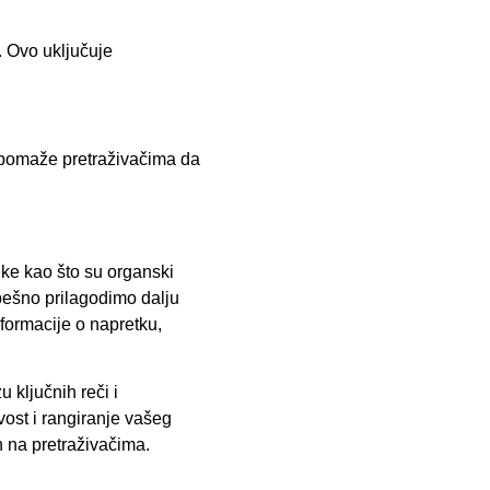
. Ovo uključuje
o pomaže pretraživačima da
ike kao što su organski
uspešno prilagodimo dalju
nformacije o napretku,
 ključnih reči i
vost i rangiranje vašeg
 na pretraživačima.