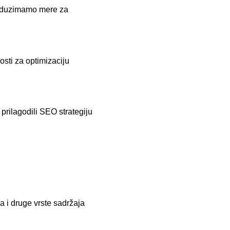
preduzimamo mere za
osti za optimizaciju
 prilagodili SEO strategiju
a i druge vrste sadržaja