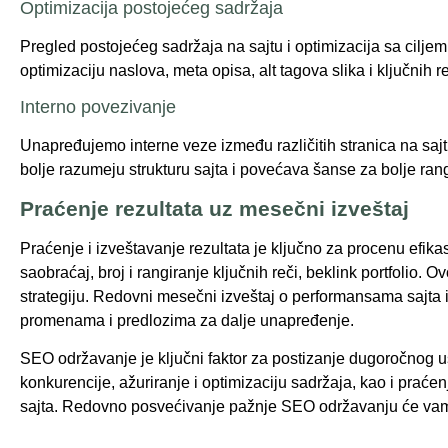
Optimizacija postojećeg sadržaja
Pregled postojećeg sadržaja na sajtu i optimizacija sa ciljem
optimizaciju naslova, meta opisa, alt tagova slika i ključnih r
Interno povezivanje
Unapređujemo interne veze između različitih stranica na saj
bolje razumeju strukturu sajta i povećava šanse za bolje rang
Praćenje rezultata uz mesečni izveštaj
Praćenje i izveštavanje rezultata je ključno za procenu efik
saobraćaj, broj i rangiranje ključnih reči, beklink portfolio.
strategiju. Redovni mesečni izveštaj o performansama sajta i 
promenama i predlozima za dalje unapređenje.
SEO održavanje je ključni faktor za postizanje dugoročnog us
konkurencije, ažuriranje i optimizaciju sadržaja, kao i praćen
sajta. Redovno posvećivanje pažnje SEO održavanju će vam 