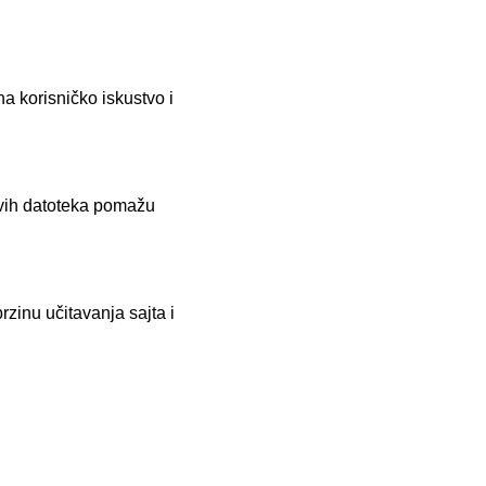
a korisničko iskustvo i
 ovih datoteka pomažu
zinu učitavanja sajta i