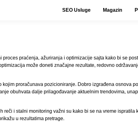
SEO Usluge
Magazin
P
roces praćenja, ažuriranja i optimizacije sajta kako bi se post
O optimizacija može doneti značajne rezultate, redovno održavanj
po kojim proračunava pozicioniranje. Dobro izgrađena osnova p
avanje obuhvata dalje prilagođavanje aktuelnim trendovima, una
h reči i stalni monitoring važni su kako bi se na vreme ispratila 
prikažu u rezultatima pretrage.