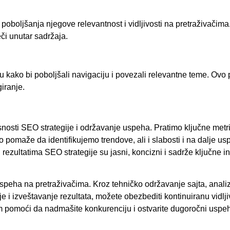
 poboljšanja njegove relevantnost i vidljivosti na pretraživačima
eči unutar sadržaja.
tu kako bi poboljšali navigaciju i povezali relevantne teme. Ov
iranje.
asnosti SEO strategije i održavanje uspeha. Pratimo ključne metr
 Ovo pomaže da identifikujemo trendove, ali i slabosti i na dalje 
rezultatima SEO strategije su jasni, koncizni i sadrže ključne i
peha na pretraživačima. Kroz tehničko održavanje sajta, analizu
je i izveštavanje rezultata, možete obezbediti kontinuiranu vidlji
pomoći da nadmašite konkurenciju i ostvarite dugoročni uspeh