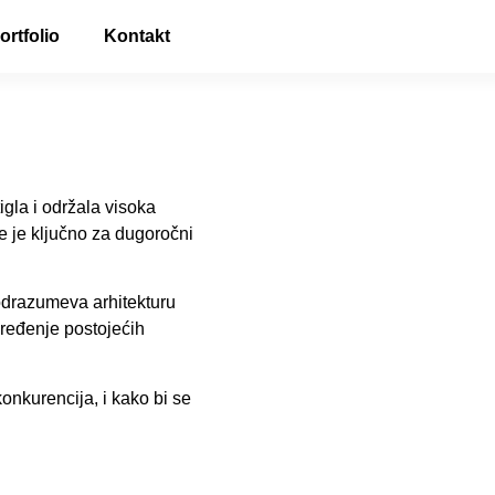
ortfolio
Kontakt
igla i održala visoka
e je ključno za dugoročni
odrazumeva arhitekturu
pređenje postojećih
konkurencija, i kako bi se