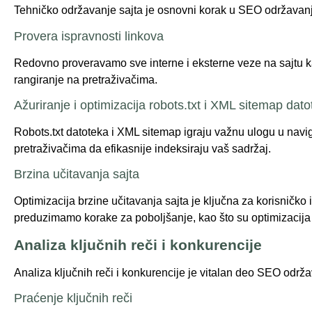
Tehničko održavanje sajta je osnovni korak u SEO održavanju
Provera ispravnosti linkova
Redovno proveravamo sve interne i eksterne veze na sajtu kak
rangiranje na pretraživačima.
Ažuriranje i optimizacija robots.txt i XML sitemap dat
Robots.txt datoteka i XML sitemap igraju važnu ulogu u navig
pretraživačima da efikasnije indeksiraju vaš sadržaj.
Brzina učitavanja sajta
Optimizacija brzine učitavanja sajta je ključna za korisničko
preduzimamo korake za poboljšanje, kao što su optimizacija s
Analiza ključnih reči i konkurencije
Analiza ključnih reči i konkurencije je vitalan deo SEO održa
Praćenje ključnih reči