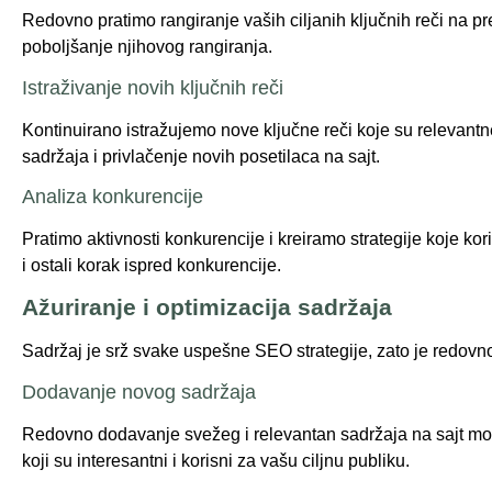
Redovno pratimo rangiranje vaših ciljanih ključnih reči na p
poboljšanje njihovog rangiranja.
Istraživanje novih ključnih reči
Kontinuirano istražujemo nove ključne reči koje su relevantne
sadržaja i privlačenje novih posetilaca na sajt.
Analiza konkurencije
Pratimo aktivnosti konkurencije i kreiramo strategije koje kor
i ostali korak ispred konkurencije.
Ažuriranje i optimizacija sadržaja
Sadržaj je srž svake uspešne SEO strategije, zato je redovno
Dodavanje novog sadržaja
Redovno dodavanje svežeg i relevantan sadržaja na sajt može 
koji su interesantni i korisni za vašu ciljnu publiku.