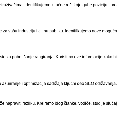
retraživačima. Identifikujemo ključne reči koje gube poziciju i 
 za vašu industriju i ciljnu publiku. Identifikujemo nove mogućn
iste za poboljšanje rangiranja. Koristimo ove informacije kako bi
 ažuriranje i optimizacija sadržaja ključni deo SEO održavanja.
napraviti razliku. Kreiramo blog članke, vodiče, studije slučaj