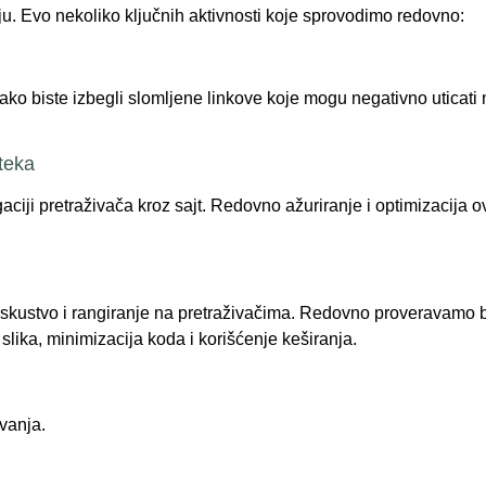
. Evo nekoliko ključnih aktivnosti koje sprovodimo redovno:
o biste izbegli slomljene linkove koje mogu negativno uticati n
oteka
aciji pretraživača kroz sajt. Redovno ažuriranje i optimizacija
 iskustvo i rangiranje na pretraživačima. Redovno proveravamo br
lika, minimizacija koda i korišćenje keširanja.
vanja.