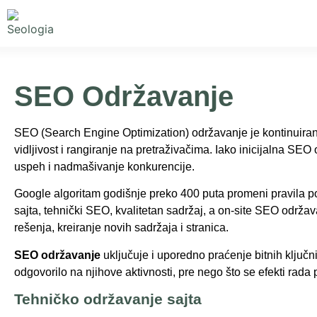
SEO Održavanje
SEO (Search Engine Optimization) održavanje je kontinuirani p
vidljivost i rangiranje na pretraživačima. Iako inicijalna SE
uspeh i nadmašivanje konkurencije.
Google algoritam godišnje preko 400 puta promeni pravila 
sajta, tehnički SEO, kvalitetan sadržaj, a on-site SEO održ
rešenja, kreiranje novih sadržaja i stranica.
SEO održavanje
uključuje i uporedno praćenje bitnih ključni
odgovorilo na njihove aktivnosti, pre nego što se efekti rada 
Tehničko održavanje sajta