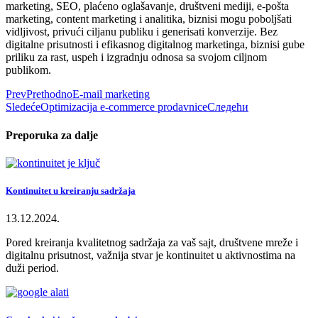
marketing, SEO, plaćeno oglašavanje, društveni mediji, e-pošta
marketing, content marketing i analitika, biznisi mogu poboljšati
vidljivost, privući ciljanu publiku i generisati konverzije. Bez
digitalne prisutnosti i efikasnog digitalnog marketinga, biznisi gube
priliku za rast, uspeh i izgradnju odnosa sa svojom ciljnom
publikom.
Prev
Prethodno
E-mail marketing
Sledeće
Optimizacija e-commerce prodavnice
Следећи
Preporuka za dalje
Kontinuitet u kreiranju sadržaja
13.12.2024.
Pored kreiranja kvalitetnog sadržaja za vaš sajt, društvene mreže i
digitalnu prisutnost, važnija stvar je kontinuitet u aktivnostima na
duži period.