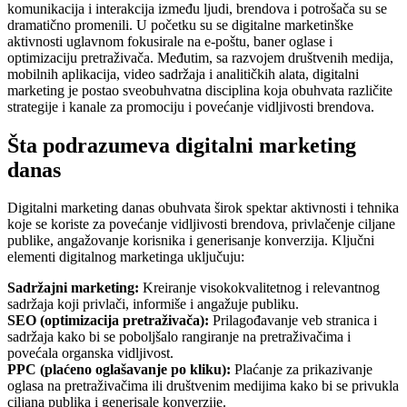
komunikacija i interakcija između ljudi, brendova i potrošača su se
dramatično promenili. U početku su se digitalne marketinške
aktivnosti uglavnom fokusirale na e-poštu, baner oglase i
optimizaciju pretraživača. Međutim, sa razvojem društvenih medija,
mobilnih aplikacija, video sadržaja i analitičkih alata, digitalni
marketing je postao sveobuhvatna disciplina koja obuhvata različite
strategije i kanale za promociju i povećanje vidljivosti brendova.
Šta podrazumeva digitalni marketing
danas
Digitalni marketing danas obuhvata širok spektar aktivnosti i tehnika
koje se koriste za povećanje vidljivosti brendova, privlačenje ciljane
publike, angažovanje korisnika i generisanje konverzija. Ključni
elementi digitalnog marketinga uključuju:
Sadržajni marketing:
Kreiranje visokokvalitetnog i relevantnog
sadržaja koji privlači, informiše i angažuje publiku.
SEO (optimizacija pretraživača):
Prilagođavanje veb stranica i
sadržaja kako bi se poboljšalo rangiranje na pretraživačima i
povećala organska vidljivost.
PPC (plaćeno oglašavanje po kliku):
Plaćanje za prikazivanje
oglasa na pretraživačima ili društvenim medijima kako bi se privukla
ciljana publika i generisale konverzije.