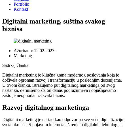
Portfolio
Kontakt
Digitalni marketing, suština svakog
biznisa
Ažurirano:
12.02.2023.
Marketing
Sadržaj članka
Digitalni marketing je ključna grana modernog poslovanja koja je
doživela ogroman razvoj i transformaciju u poslednjim decenijama.
U ovom članku, istražujemo put digitalnog marketinga od svog
nastanka, definišemo šta on danas podrazumeva i objašnjavamo
zašto je neophodan za svaki biznis.
Razvoj digitalnog marketinga
Digitalni marketing je nastao kao odgovor na sve veću digitalizaciju
sveta oko nas. S pojavom interneta i širenjem digitalnih tehnologija,