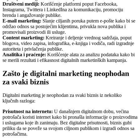
Društveni mediji:
Korišćenje platformi poput Facebooka,
Instagrama, Twittera i LinkedIna za komunikaciju, promociju
brenda i angažovanje publike.
E-mail marketing:
Slanje ciljanih poruka putem e-pošte kako bi se
održao odnos sa postojećim klijentima, privukla nova publika i
promovisali proizvodi ili usluge.
Content marketing:
Kreiranje i deljenje vrednog sadržaja, poput
blogova, video zapisa, infografika, e-knjiga i vodiča, radi izgradnje
autoriteta i privlačenja publike.
Analitika i praćenje:
Korišćenje alata za analizu podataka kako bi
se merili rezultati i efikasnost digitalnih marketinških kampanja.
Zašto je digitalni marketing neophodan
za svaki biznis
Digitalni marketing je neophodan za svaki biznis iz nekoliko
ključnih razloga:
Prisutnost na internetu:
U današnjem digitalnom dobu, većina
potrošača koristi internet kako bi pronašla informacije o proizvodima
i uslugama koje ih zanimaju. Bez digitalne prisutnosti, biznis gubi
priliku da se poveže sa svojom ciljnom publikom i izgradi odnos sa
potrošačima.