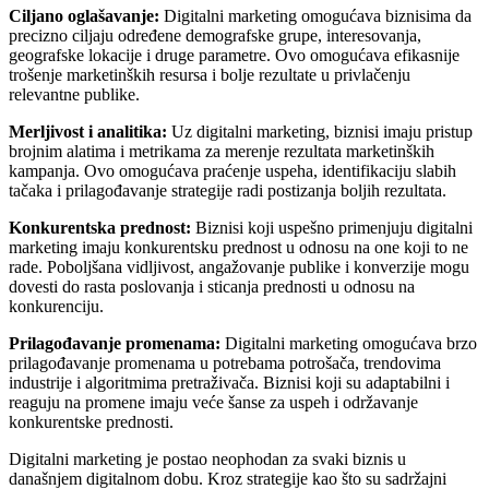
Ciljano oglašavanje:
Digitalni marketing omogućava biznisima da
precizno ciljaju određene demografske grupe, interesovanja,
geografske lokacije i druge parametre. Ovo omogućava efikasnije
trošenje marketinških resursa i bolje rezultate u privlačenju
relevantne publike.
Merljivost i analitika:
Uz digitalni marketing, biznisi imaju pristup
brojnim alatima i metrikama za merenje rezultata marketinških
kampanja. Ovo omogućava praćenje uspeha, identifikaciju slabih
tačaka i prilagođavanje strategije radi postizanja boljih rezultata.
Konkurentska prednost:
Biznisi koji uspešno primenjuju digitalni
marketing imaju konkurentsku prednost u odnosu na one koji to ne
rade. Poboljšana vidljivost, angažovanje publike i konverzije mogu
dovesti do rasta poslovanja i sticanja prednosti u odnosu na
konkurenciju.
Prilagođavanje promenama:
Digitalni marketing omogućava brzo
prilagođavanje promenama u potrebama potrošača, trendovima
industrije i algoritmima pretraživača. Biznisi koji su adaptabilni i
reaguju na promene imaju veće šanse za uspeh i održavanje
konkurentske prednosti.
Digitalni marketing je postao neophodan za svaki biznis u
današnjem digitalnom dobu. Kroz strategije kao što su sadržajni