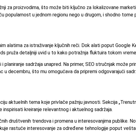
nji za proizvodima, što može biti ključno za lokalizovane marketi
ću popularnost u jednom regionu nego u drugom, i shodno tome pr
m alatima za istraživanje ključnih reči. Dok alati poput Google
pruža detaljniji uvid u to kako potražnja fluktuira tokom vreme
i i planiranje sadržaja unapred. Na primer, SEO stručnjak može pr
unac u decembru, što mu omogućava da pripremi odgovarajući sad
aciju aktuelnih tema koje privlače pažnju javnosti. Sekcija „Trenu
 inspirisati kreiranje relevantnog i aktuelnog sadržaja.
h društvenih trendova i promena u interesovanjima publike. Novi
uje rastuće interesovanje za određene tehnologije poput veštačk