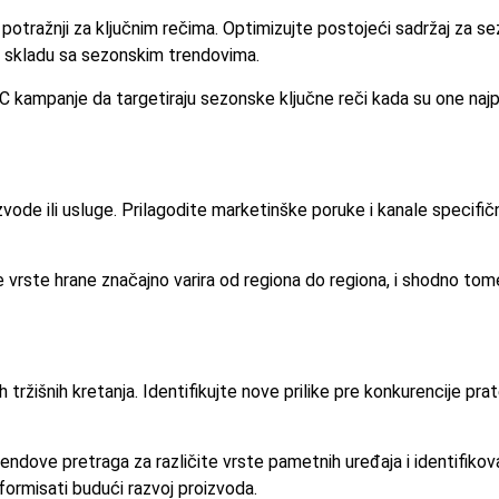
u potražnji za ključnim rečima. Optimizujte postojeći sadržaj za s
u skladu sa sezonskim trendovima.
kampanje da targetiraju sezonske ključne reči kada su one najpo
izvode ili usluge. Prilagodite marketinške poruke i kanale specifi
 vrste hrane značajno varira od regiona do regiona, i shodno tome
tržišnih kretanja. Identifikujte nove prilike pre konkurencije pr
endove pretraga za različite vrste pametnih uređaja i identifikov
formisati budući razvoj proizvoda.