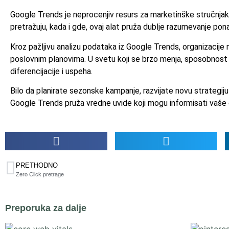
Google Trends je neprocenjiv resurs za marketinške stručnjake
pretražuju, kada i gde, ovaj alat pruža dublje razumevanje ponaš
Kroz pažljivu analizu podataka iz Google Trends, organizacije 
poslovnim planovima. U svetu koji se brzo menja, sposobnost da
diferencijacije i uspeha.
Bilo da planirate sezonske kampanje, razvijate novu strategiju 
Google Trends pruža vredne uvide koji mogu informisati vaše o
PRETHODNO
Zero Click pretrage
Preporuka za dalje