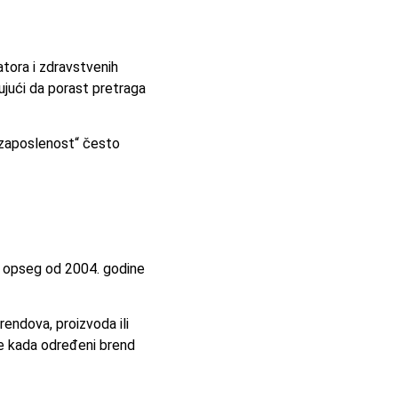
atora i zdravstvenih
zujući da porast pretraga
ezaposlenost“ često
i opseg od 2004. godine
rendova, proizvoda ili
de kada određeni brend