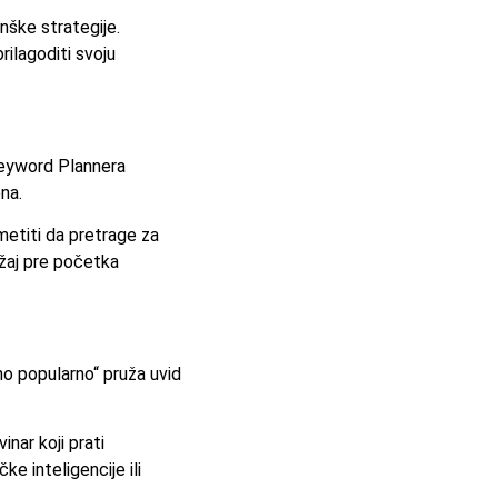
nške strategije.
ilagoditi svoju
 Keyword Plannera
na.
imetiti da pretrage za
ržaj pre početka
tno popularno“ pruža uvid
nar koji prati
e inteligencije ili