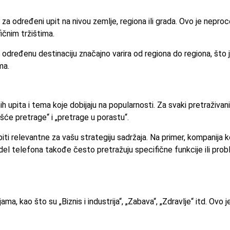
za određeni upit na nivou zemlje, regiona ili grada. Ovo je nepro
fičnim tržištima.
a određenu destinaciju značajno varira od regiona do regiona, št
ma.
ih upita i tema koje dobijaju na popularnosti. Za svaki pretraživa
ešće pretrage“ i „pretrage u porastu“.
biti relevantne za vašu strategiju sadržaja. Na primer, kompanija
odel telefona takođe često pretražuju specifične funkcije ili pr
, kao što su „Biznis i industrija“, „Zabava“, „Zdravlje“ itd. Ovo j