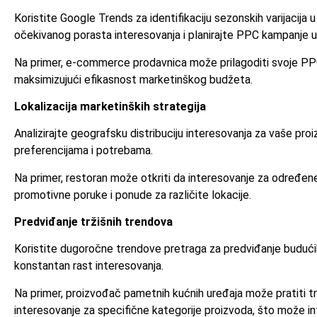
Koristite Google Trends za identifikaciju sezonskih varijacija 
očekivanog porasta interesovanja i planirajte PPC kampanje 
Na primer, e-commerce prodavnica može prilagoditi svoje PPC 
maksimizujući efikasnost marketinškog budžeta.
Lokalizacija marketinških strategija
Analizirajte geografsku distribuciju interesovanja za vaše pro
preferencijama i potrebama.
Na primer, restoran može otkriti da interesovanje za određene
promotivne poruke i ponude za različite lokacije.
Predviđanje tržišnih trendova
Koristite dugoročne trendove pretraga za predviđanje budućih 
konstantan rast interesovanja.
Na primer, proizvođač pametnih kućnih uređaja može pratiti tr
interesovanje za specifične kategorije proizvoda, što može in