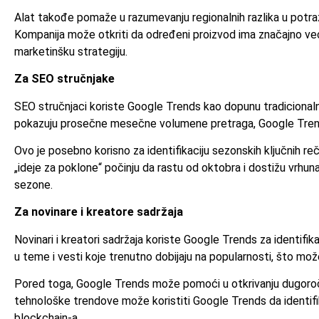
Alat takođe pomaže u razumevanju regionalnih razlika u potraž
Kompanija može otkriti da određeni proizvod ima značajno ve
marketinšku strategiju.
Za SEO stručnjake
SEO stručnjaci koriste Google Trends kao dopunu tradicionalni
pokazuju prosečne mesečne volumene pretraga, Google Trends 
Ovo je posebno korisno za identifikaciju sezonskih ključnih reč
„ideje za poklone“ počinju da rastu od oktobra i dostižu vrh
sezone.
Za novinare i kreatore sadržaja
Novinari i kreatori sadržaja koriste Google Trends za identifik
u teme i vesti koje trenutno dobijaju na popularnosti, što može
Pored toga, Google Trends može pomoći u otkrivanju dugoročni
tehnološke trendove može koristiti Google Trends da identifik
blockchain-a.