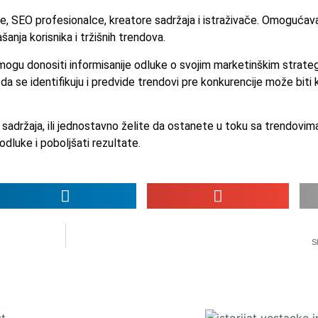
, SEO profesionalce, kreatore sadržaja i istraživače. Omogućavaju
anja korisnika i tržišnih trendova.
mogu donositi informisanije odluke o svojim marketinškim strategi
 se identifikuju i predvide trendovi pre konkurencije može biti k
sadržaja, ili jednostavno želite da ostanete u toku sa trendovima u
dluke i poboljšati rezultate.
S