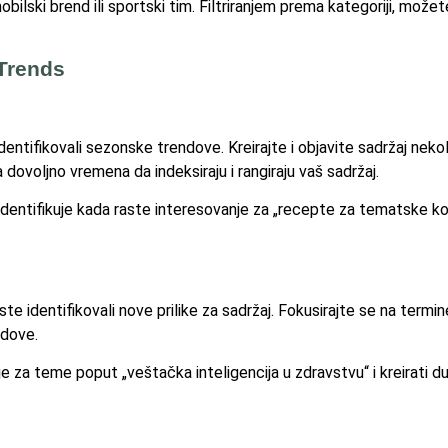
bilski brend ili sportski tim. Filtriranjem prema kategoriji, možete 
 Trends
 identifikovali sezonske trendove. Kreirajte i objavite sadržaj neko
dovoljno vremena da indeksiraju i rangiraju vaš sadržaj.
dentifikuje kada raste interesovanje za „recepte za tematske kola
 identifikovali nove prilike za sadržaj. Fokusirajte se na termin
ndove.
e za teme poput „veštačka inteligencija u zdravstvu“ i kreirati du