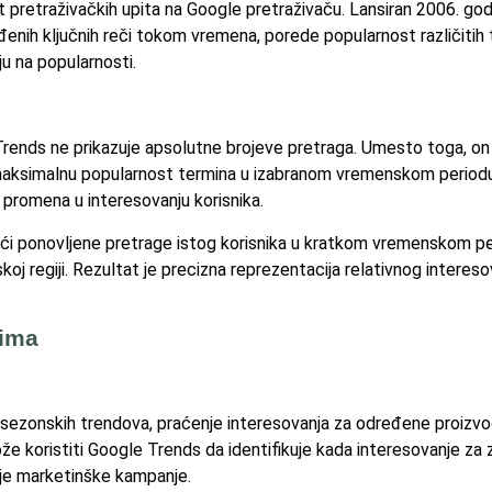
t pretraživačkih upita na Google pretraživaču. Lansiran 2006. godi
nih ključnih reči tokom vremena, porede popularnost različitih t
ju na popularnosti.
e Trends ne prikazuje apsolutne brojeve pretraga. Umesto toga, on 
maksimalnu popularnost termina u izabranom vremenskom periodu i
promena u interesovanju korisnika.
ući ponovljene pretrage istog korisnika u kratkom vremenskom per
 regiji. Rezultat je precizna reprezentacija relativnog interes
tima
 sezonskih trendova, praćenje interesovanja za određene proizvode
ože koristiti Google Trends da identifikuje kada interesovanje za
je marketinške kampanje.