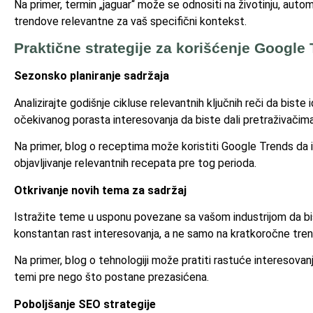
Na primer, termin „jaguar“ može se odnositi na životinju, automo
trendove relevantne za vaš specifični kontekst.
Praktične strategije za korišćenje Google
Sezonsko planiranje sadržaja
Analizirajte godišnje cikluse relevantnih ključnih reči da biste
očekivanog porasta interesovanja da biste dali pretraživačima 
Na primer, blog o receptima može koristiti Google Trends da i
objavljivanje relevantnih recepata pre tog perioda.
Otkrivanje novih tema za sadržaj
Istražite teme u usponu povezane sa vašom industrijom da biste
konstantan rast interesovanja, a ne samo na kratkoročne tre
Na primer, blog o tehnologiji može pratiti rastuće interesovanj
temi pre nego što postane prezasićena.
Poboljšanje SEO strategije