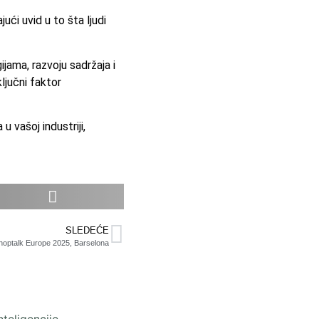
ći uvid u to šta ljudi
jama, razvoju sadržaja i
ljučni faktor
 vašoj industriji,
SLEDEĆE
hoptalk Europe 2025, Barselona