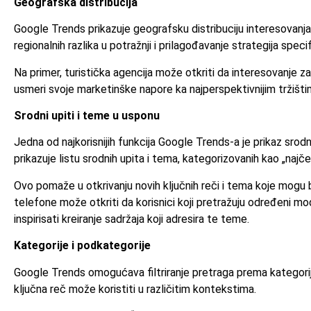
Geografska distribucija
Google Trends prikazuje geografsku distribuciju interesovanja 
regionalnih razlika u potražnji i prilagođavanje strategija speci
Na primer, turistička agencija može otkriti da interesovanje z
usmeri svoje marketinške napore ka najperspektivnijim tržišti
Srodni upiti i teme u usponu
Jedna od najkorisnijih funkcija Google Trends-a je prikaz srodn
prikazuje listu srodnih upita i tema, kategorizovanih kao „najč
Ovo pomaže u otkrivanju novih ključnih reči i tema koje mogu 
telefone može otkriti da korisnici koji pretražuju određeni m
inspirisati kreiranje sadržaja koji adresira te teme.
Kategorije i podkategorije
Google Trends omogućava filtriranje pretraga prema kategorijama
ključna reč može koristiti u različitim kontekstima.