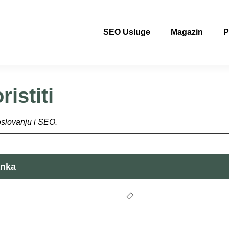
SEO Usluge
Magazin
P
istiti
oslovanju i SEO.
anka