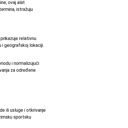
ne, ovaj alat
ermina, istražuju
prikazuje relativnu
 geografskoj lokaciji.
iodu i normalizujući
ovanja za određene
 ili usluge i otkrivanje
 zimsku sportsku