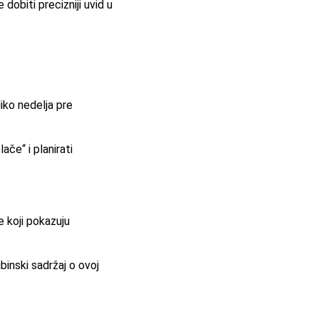
dobiti precizniji uvid u
liko nedelja pre
če“ i planirati
e koji pokazuju
binski sadržaj o ovoj