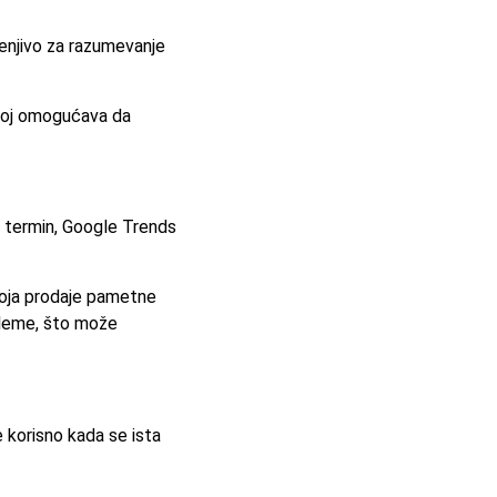
cenjivo za razumevanje
o joj omogućava da
ni termin, Google Trends
 koja prodaje pametne
obleme, što može
e korisno kada se ista