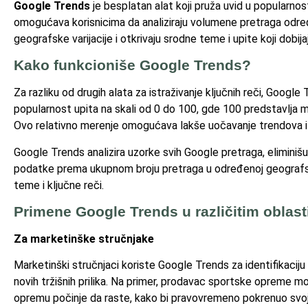
Google Trends
je besplatan alat koji pruža uvid u popularnos
omogućava korisnicima da analiziraju volumene pretraga određe
geografske varijacije i otkrivaju srodne teme i upite koji dobija
Kako funkcioniše Google Trends?
Za razliku od drugih alata za istraživanje ključnih reči, Googl
popularnost upita na skali od 0 do 100, gde 100 predstavlja 
Ovo relativno merenje omogućava lakše uočavanje trendova i 
Google Trends analizira uzorke svih Google pretraga, eliminiš
podatke prema ukupnom broju pretraga u određenoj geografskoj
teme i ključne reči.
Primene Google Trends u različitim oblas
Za marketinške stručnjake
Marketinški stručnjaci koriste Google Trends za identifikaciju
novih tržišnih prilika. Na primer, prodavac sportske opreme m
opremu počinje da raste, kako bi pravovremeno pokrenuo svo