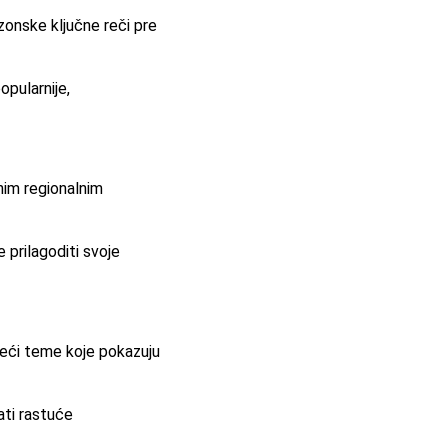
ezonske ključne reči pre
pularnije,
čnim regionalnim
 prilagoditi svoje
ateći teme koje pokazuju
ati rastuće