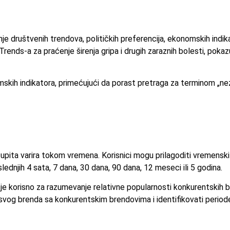
enje društvenih trendova, političkih preferencija, ekonomskih indik
 Trends-a za praćenje širenja gripa i drugih zaraznih bolesti, poka
skih indikatora, primećujući da porast pretraga za terminom „n
upita varira tokom vremena. Korisnici mogu prilagoditi vremensk
lednjih 4 sata, 7 dana, 30 dana, 90 dana, 12 meseci ili 5 godina.
je korisno za razumevanje relativne popularnosti konkurentskih b
svog brenda sa konkurentskim brendovima i identifikovati perio