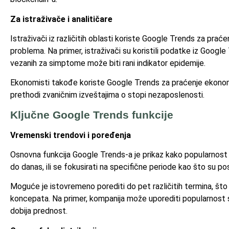
Za istraživače i analitičare
Istraživači iz različitih oblasti koriste Google Trends za prać
problema. Na primer, istraživači su koristili podatke iz Google
vezanih za simptome može biti rani indikator epidemije.
Ekonomisti takođe koriste Google Trends za praćenje ekonom
prethodi zvaničnim izveštajima o stopi nezaposlenosti.
Ključne Google Trends funkcije
Vremenski trendovi i poređenja
Osnovna funkcija Google Trends-a je prikaz kako popularnost 
do danas, ili se fokusirati na specifične periode kao što su pos
Moguće je istovremeno porediti do pet različitih termina, što 
koncepata. Na primer, kompanija može uporediti popularnost 
dobija prednost.